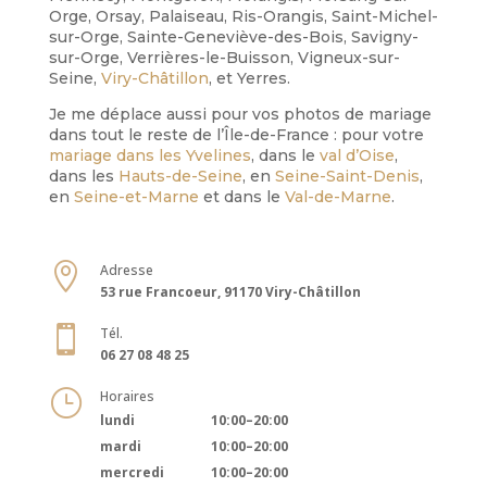
Orge, Orsay, Palaiseau, Ris-Orangis, Saint-Michel-
sur-Orge, Sainte-Geneviève-des-Bois, Savigny-
sur-Orge, Verrières-le-Buisson, Vigneux-sur-
Seine,
Viry-Châtillon
, et Yerres.
Je me déplace aussi pour vos photos de mariage
dans tout le reste de l’Île-de-France : pour votre
mariage dans les Yvelines
, dans le
val d’Oise
,
dans les
Hauts-de-Seine
, en
Seine-Saint-Denis
,
en
Seine-et-Marne
et dans le
Val-de-Marne
.

Adresse
53 rue Francoeur, 91170 Viry-Châtillon

Tél.
06 27 08 48 25
}
Horaires
lundi
10:00–20:00
mardi
10:00–20:00
mercredi
10:00–20:00