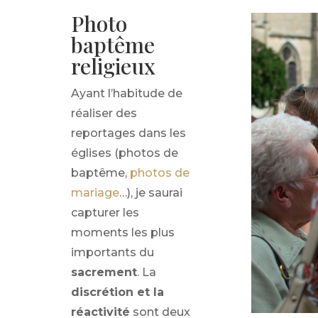
Photo
baptême
religieux
Ayant l’habitude de
réaliser des
reportages dans les
églises (photos de
baptême,
photos de
mariage
…), je saurai
capturer les
moments les plus
importants du
sacrement
. La
discrétion et la
réactivité
sont deux