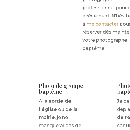
professionnel pour 
évènement. N’hésit
à
me contacter
pou
réserver dès mainte
votre photographe
baptême.
Photo de groupe
Phot
baptême
bap
A la
sortie de
Je pe
l’église
ou
de la
dépla
mairie
, je ne
de r
manquerai pas de
conti