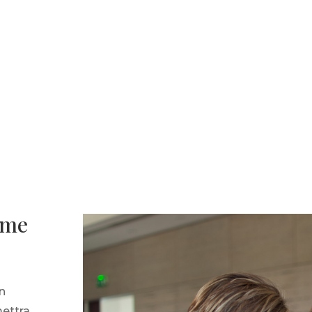
ême
n
mettra