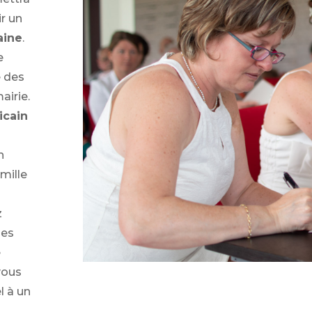
ir un
aine
.
e
e des
airie.
icain
n
mille
z
les
e
vous
l à un