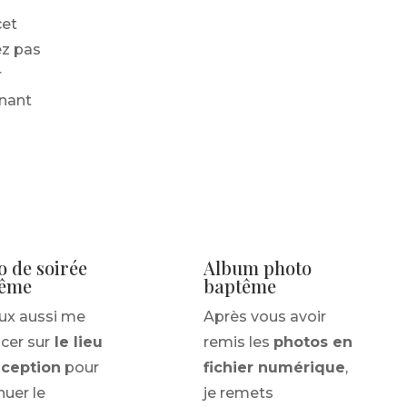
cet
ez pas
r
nant
o de soirée
Album photo
tême
baptême
ux aussi me
Après vous avoir
cer sur
le lieu
remis les
photos en
éception
pour
fichier numérique
,
nuer le
je remets