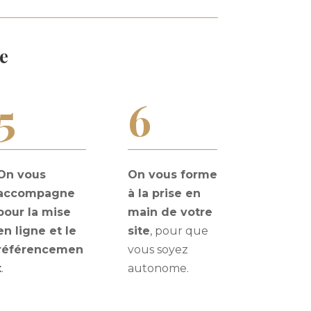
te
5
6
On vous
On vous forme
accompagne
à la prise en
pour la mise
main de votre
en ligne et le
site
, pour que
référencemen
vous soyez
t
.
autonome.