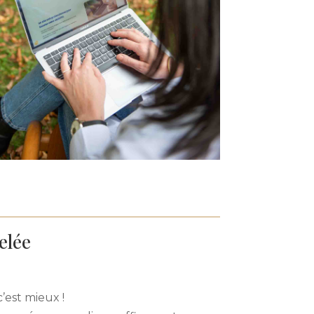
elée
c’est mieux !