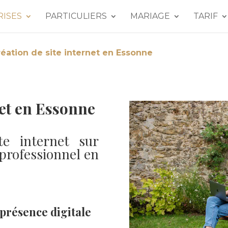
RISES
PARTICULIERS
MARIAGE
TARIF
éation de site internet en Essonne
net en Essonne
te internet sur
professionnel en
présence digitale