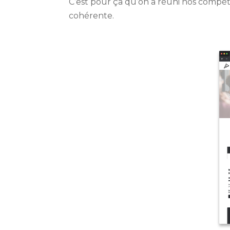
C’est pour ça qu’on a réuni nos compé
cohérente.