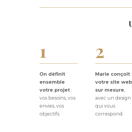
U
1
2
On définit
Marie conçoit
ensemble
votre site we
votre projet
:
sur mesure
,
vos besoins, vos
avec un design
envies, vos
qui vous
objectifs.
correspond.