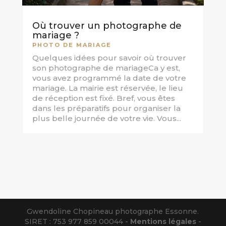
Où trouver un photographe de
mariage ?
PHOTO DE MARIAGE
Quelques idées pour savoir où trouver
son photographe de mariageCa y est,
vous avez programmé la date de votre
mariage. La mairie est réservée, le lieu
de réception est fixé. Bref, vous êtes
dans les préparatifs pour organiser la
plus belle journée de votre vie. Vous...
Gwendoline Chopineau photographe Essonne.
SIRET : 753 977 859 00044 -
Mentions légales
-