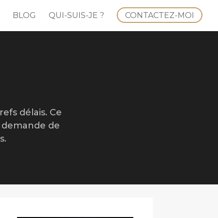
BLOG
QUI-SUIS-JE ?
CONTACTEZ-MOI
efs délais. Ce
re demande de
s.