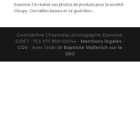
Essonne J’ai réalisé ces photos de produits pour la société
Gloupy. Ces tables basses et ce guéridon...
Gwendoline Chopineau photographe Essonne.
SIRET : 753 977 859 00044 -
Mentions légales
-
CGV
- Avec l’aide de
Baptiste Wallerich sur le
SEO