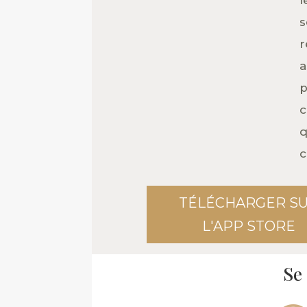
s
r
a
p
c
q
c
TÉLÉCHARGER S
L'APP STORE
Se