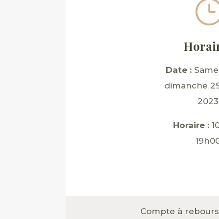
Horai
Date :
Samed
dimanche 29
2023
Horaire :
10
19h0
Compte à rebours 