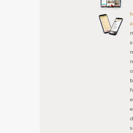
M
a
m
s
m
m
o
b
f
e
e
d
s