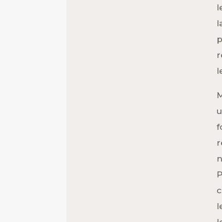
l
l
p
r
l
M
u
f
r
n
P
c
l
l