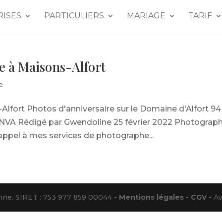
RISES
PARTICULIERS
MARIAGE
TARIF
e à Maisons-Alfort
e
lfort Photos d'anniversaire sur le Domaine d'Alfort 94
 - ENVA Rédigé par Gwendoline 25 février 2022 Photograp
 appel à mes services de photographe...
e. SIRET : 753 977 859 00044 -
Mentions légales
-
CGV
- Av