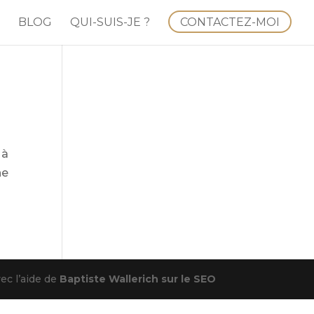
BLOG
QUI-SUIS-JE ?
CONTACTEZ-MOI
 à
he
ec l’aide de
Baptiste Wallerich sur le SEO